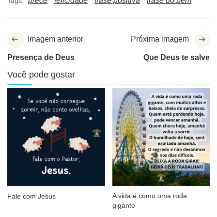
prece
felicidade
frase positiva
frase do bem
Tags:
Imagem anterior
Próxima imagem
Presença de Deus
Que Deus te salve
Você pode gostar
A vida é como uma roda
Fale com Jesus
gigante