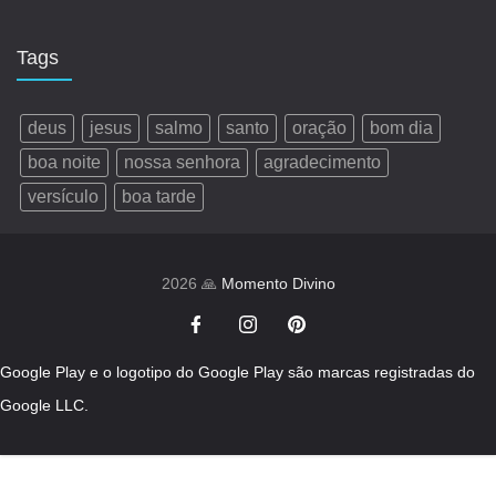
Tags
deus
jesus
salmo
santo
oração
bom dia
boa noite
nossa senhora
agradecimento
versículo
boa tarde
2026 🙏
Momento Divino
Google Play e o logotipo do Google Play são marcas registradas do
Google LLC.