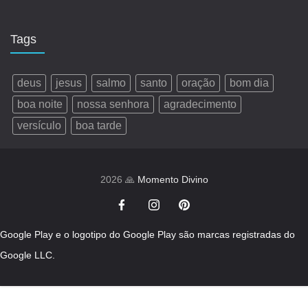
Tags
deus
jesus
salmo
santo
oração
bom dia
boa noite
nossa senhora
agradecimento
versículo
boa tarde
2026 🙏
Momento Divino
Google Play e o logotipo do Google Play são marcas registradas do
Google LLC.