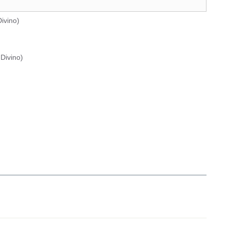
ivino
)
Divino
)