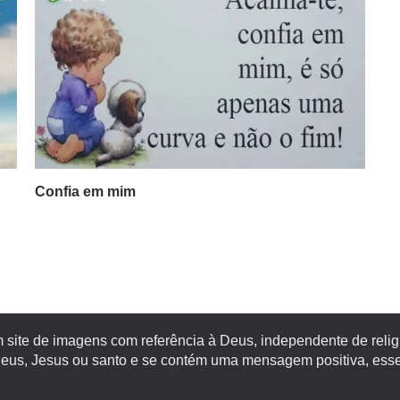
Confia em mim
site de imagens com referência à Deus, independente de religiã
s, Jesus ou santo e se contém uma mensagem positiva, esse 