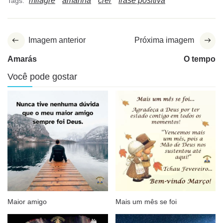
milagre
amanhã
crer
frase positiva
Tags:
Imagem anterior
Próxima imagem
Amarás
O tempo
Você pode gostar
Maior amigo
Mais um mês se foi