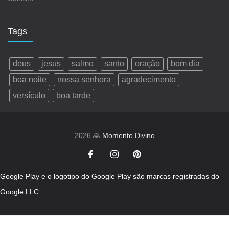
Tags
deus
jesus
salmo
santo
oração
bom dia
boa noite
nossa senhora
agradecimento
versículo
boa tarde
2026 🙏
Momento Divino
Google Play e o logotipo do Google Play são marcas registradas do
Google LLC.