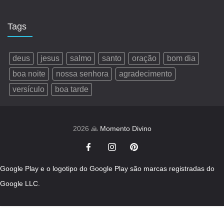
Tags
deus
jesus
salmo
santo
oração
bom dia
boa noite
nossa senhora
agradecimento
versículo
boa tarde
2026 🙏
Momento Divino
Google Play e o logotipo do Google Play são marcas registradas do
Google LLC.