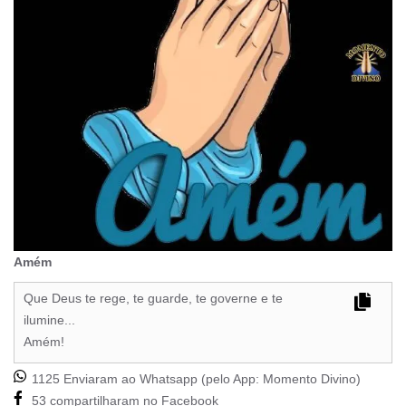
Amém
Que Deus te rege, te guarde, te governe e te
ilumine...
Amém!
1125 Enviaram ao Whatsapp (pelo App:
Momento Divino
)
53 compartilharam no Facebook