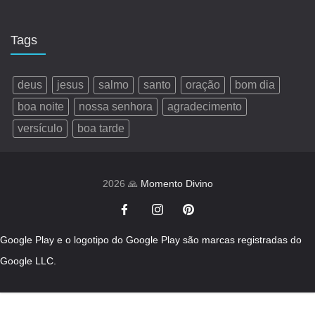
Tags
deus
jesus
salmo
santo
oração
bom dia
boa noite
nossa senhora
agradecimento
versículo
boa tarde
2026 🙏
Momento Divino
Google Play e o logotipo do Google Play são marcas registradas do
Google LLC.