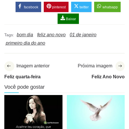
facebook
pinterest
twitter
whatsapp
Baixar
bom dia
feliz ano novo
01 de janeiro
Tags:
primeiro dia do ano
Imagem anterior
Próxima imagem
Feliz quarta-feira
Feliz Ano Novo
Você pode gostar