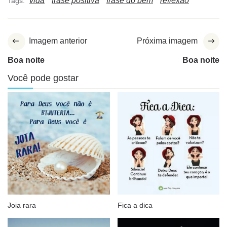
vida
frase positiva
frase do bem
reflexão
Tags:
Imagem anterior
Próxima imagem
Boa noite
Boa noite
Você pode gostar
Joia rara
Fica a dica