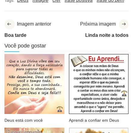
Deus
milagre
crer
frase positiva
frase do bem
Tags:
Imagem anterior
Próxima imagem
Boa tarde
Linda noite a todos
Você pode gostar
Deus está com você
Aprendi a confiar em Deus