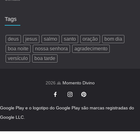
Tags
deus
jesus
salmo
santo
oração
bom dia
boa noite
nossa senhora
agradecimento
versículo
boa tarde
2026 🙏
Momento Divino
Google Play e o logotipo do Google Play são marcas registradas do
Google LLC.