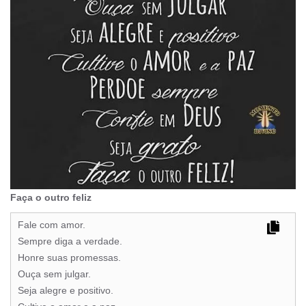
Faça o outro feliz
Fale com amor.
Sempre diga a verdade.
Honre suas promessas.
Ouça sem julgar.
Seja alegre e positivo.