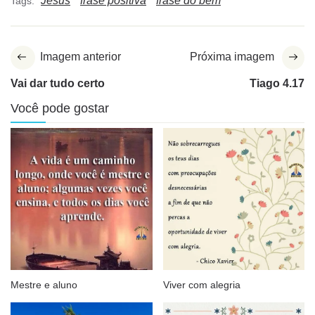
Jesus
frase positiva
frase do bem
Tags:
Imagem anterior
Próxima imagem
Vai dar tudo certo
Tiago 4.17
Você pode gostar
Mestre e aluno
Viver com alegria