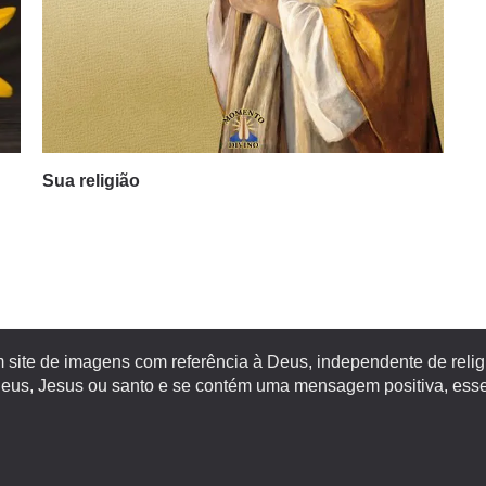
Sua religião
site de imagens com referência à Deus, independente de religiã
s, Jesus ou santo e se contém uma mensagem positiva, esse 