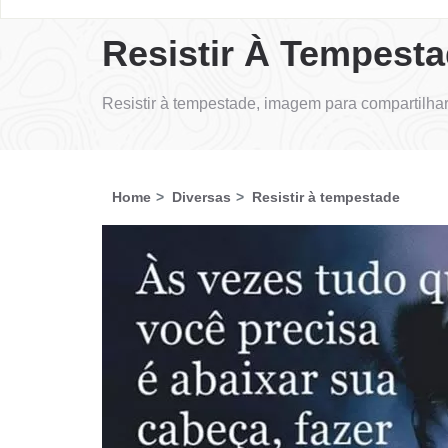
Resistir À Tempest
Resistir à tempestade, imagem para compartilha
Home
Diversas
Resistir à tempestade