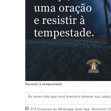
Resistir à tempestade
Às vezes tudo que você precisa é abaixar sua cabeça
374 Enviaram ao Whatsapp (pelo App:
Momento Di