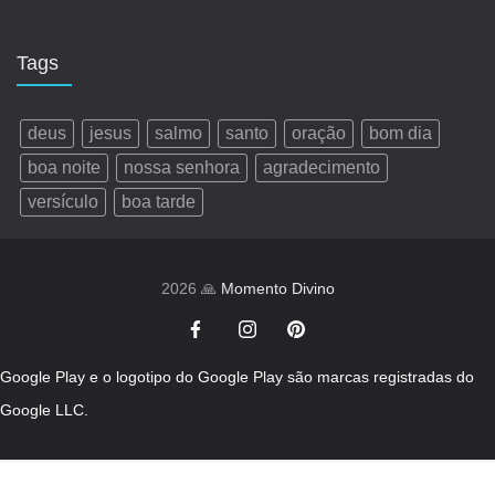
Tags
deus
jesus
salmo
santo
oração
bom dia
boa noite
nossa senhora
agradecimento
versículo
boa tarde
2026 🙏
Momento Divino
Google Play e o logotipo do Google Play são marcas registradas do
Google LLC.