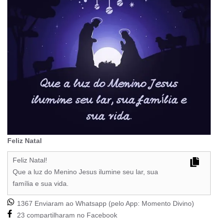
Feliz Natal
Feliz Natal!
Que a luz do Menino Jesus ilumine seu lar, sua
família e sua vida.
1367 Enviaram ao Whatsapp (pelo App:
Momento Divino
)
23 compartilharam no Facebook