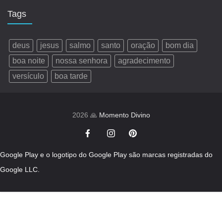
Tags
deus
jesus
salmo
santo
oração
bom dia
boa noite
nossa senhora
agradecimento
versículo
boa tarde
2026 🙏
Momento Divino
Google Play e o logotipo do Google Play são marcas registradas do
Google LLC.