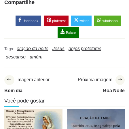
Compartilhe
facebook
pinterest
twitter
whatsapp
Baixar
oração da noite
Jesus
anjos protetores
Tags:
descanso
amém
Imagem anterior
Próxima imagem
Bom dia
Boa Noite
Você pode gostar