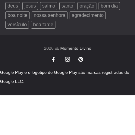
deus
jesus
salmo
santo
oração
bom dia
boa noite
nossa senhora
agradecimento
versículo
boa tarde
2026 🙏
Momento Divino
Google Play e o logotipo do Google Play são marcas registradas do
Google LLC.