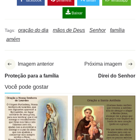
facebook
pinterest
twitter
whatsapp
Baixar
oração do dia
mãos de Deus
Senhor
família
Tags:
amém
Imagem anterior
Próxima imagem
Proteção para a família
Direi do Senhor
Você pode gostar