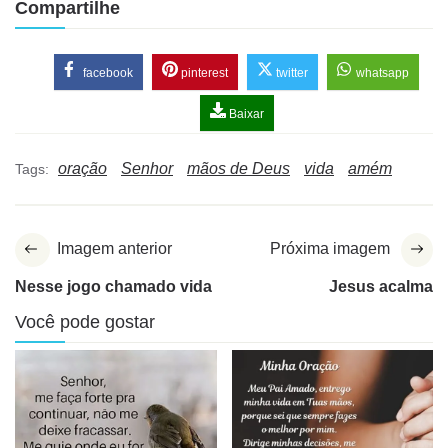
Compartilhe
facebook
pinterest
twitter
whatsapp
Baixar
oração
Senhor
mãos de Deus
vida
amém
Tags:
Imagem anterior
Próxima imagem
Nesse jogo chamado vida
Jesus acalma
Você pode gostar