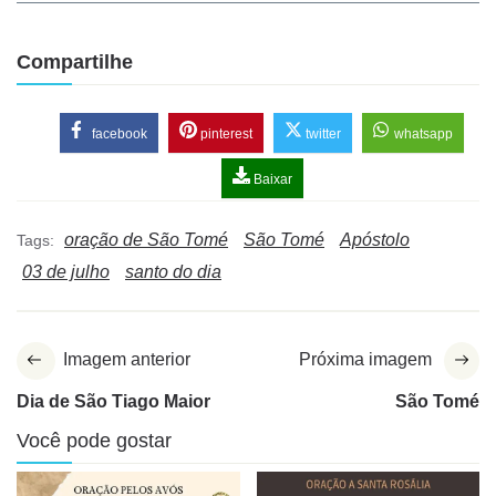
Compartilhe
facebook
pinterest
twitter
whatsapp
Baixar
oração de São Tomé
São Tomé
Apóstolo
Tags:
03 de julho
santo do dia
Imagem anterior
Próxima imagem
Dia de São Tiago Maior
São Tomé
Você pode gostar