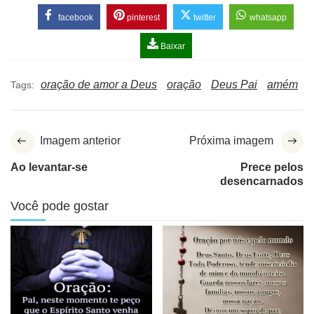
facebook
pinterest
twitter
whatsapp
Baixar
oração de amor a Deus
oração
Deus Pai
amém
Tags:
Imagem anterior
Próxima imagem
Ao levantar-se
Prece pelos
desencarnados
Você pode gostar