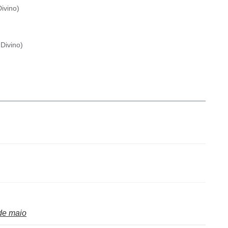
ivino
)
Divino
)
de maio