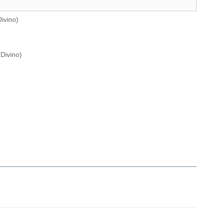
ivino
)
Divino
)