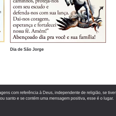
Dia de São Jorge
gens com referência à Deus, independente de religião, se tiver
 santo e se contém uma mensagem positiva, esse é o lugar.