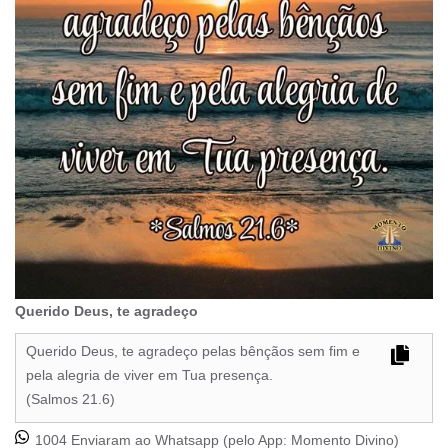
Querido Deus, te agradeço
Querido Deus, te agradeço pelas bênçãos sem fim e
pela alegria de viver em Tua presença.
(Salmos 21.6)
1004 Enviaram ao Whatsapp (pelo App:
Momento Divino
)