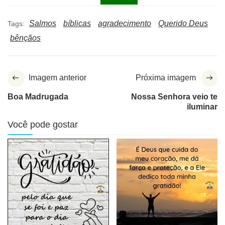
Salmos
bíblicas
agradecimento
Querido Deus
Tags:
bênçãos
Imagem anterior
Próxima imagem
Boa Madrugada
Nossa Senhora veio te
iluminar
Você pode gostar