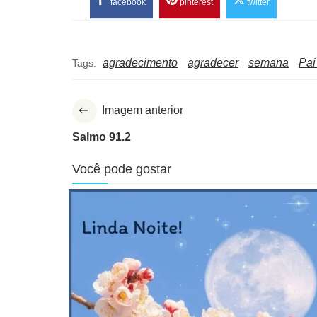
facebook
pinterest
twitter
agradecimento
agradecer
semana
Pai
Tags:
Imagem anterior
Salmo 91.2
Você pode gostar