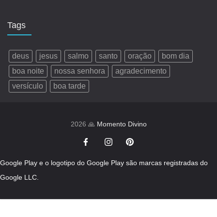
Tags
deus
jesus
salmo
santo
oração
bom dia
boa noite
nossa senhora
agradecimento
versículo
boa tarde
2026 🙏
Momento Divino
Google Play e o logotipo do Google Play são marcas registradas do
Google LLC.