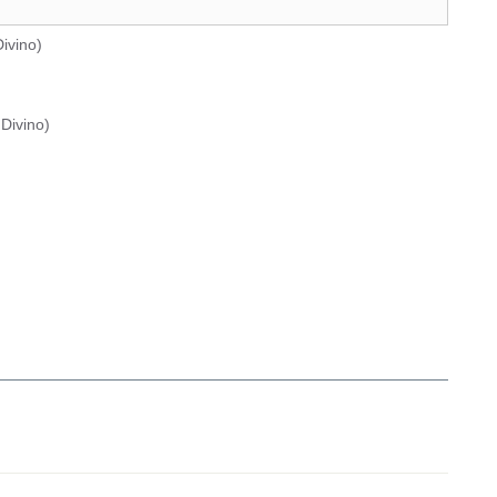
ivino
)
Divino
)