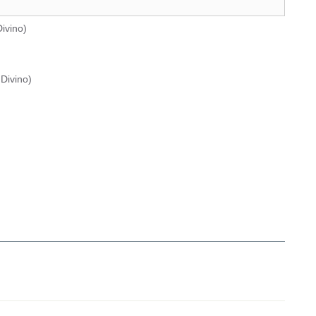
ivino
)
Divino
)