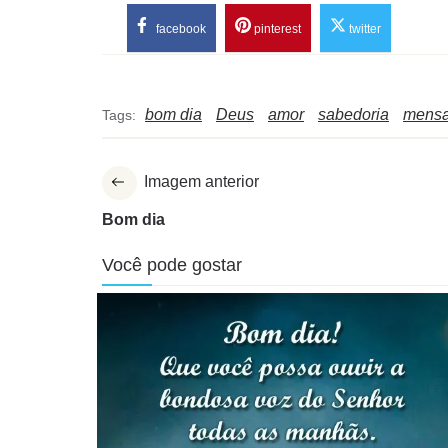
facebook
pinterest
twitter
bom dia
Deus
amor
sabedoria
mensa
Tags:
Imagem anterior
Bom dia
Você pode gostar