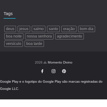
Tags
deus
jesus
salmo
santo
oração
bom dia
boa noite
nossa senhora
agradecimento
versículo
boa tarde
2026 🙏
Momento Divino
Google Play e o logotipo do Google Play são marcas registradas do
Google LLC.