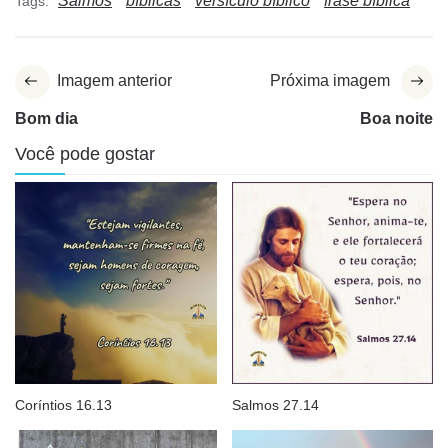
Salmos
bíblicas
versículo bíblico
frase bíblica
Tags:
Imagem anterior
Próxima imagem
Bom dia
Boa noite
Você pode gostar
Coríntios 16.13
Salmos 27.14