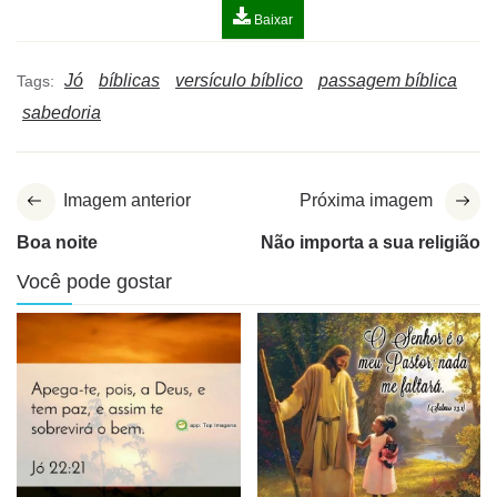
Baixar
Jó
bíblicas
versículo bíblico
passagem bíblica
Tags:
sabedoria
Imagem anterior
Próxima imagem
Boa noite
Não importa a sua religião
Você pode gostar