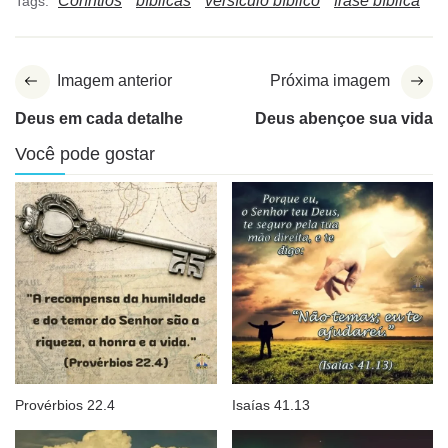
Coríntios
bíblicas
versículo bíblico
frase bíblica
Tags:
Imagem anterior
Próxima imagem
Deus em cada detalhe
Deus abençoe sua vida
Você pode gostar
Provérbios 22.4
Isaías 41.13