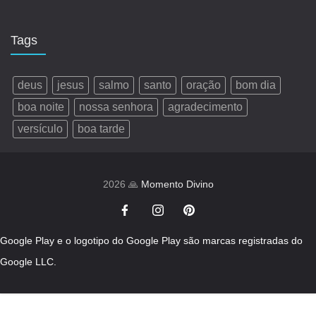
Tags
deus
jesus
salmo
santo
oração
bom dia
boa noite
nossa senhora
agradecimento
versículo
boa tarde
2026 🙏
Momento Divino
Google Play e o logotipo do Google Play são marcas registradas do
Google LLC.