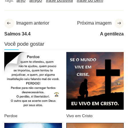
anjo
amigo
frase positiva
frase do bem
Tags:
Imagem anterior
Próxima imagem
Salmos 34.4
A gentileza
Você pode gostar
Perdoe
Vivo em Cristo