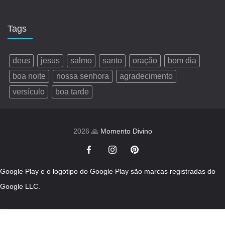
Tags
deus
jesus
salmo
santo
oração
bom dia
boa noite
nossa senhora
agradecimento
versículo
boa tarde
2026 🙏
Momento Divino
Google Play e o logotipo do Google Play são marcas registradas do
Google LLC.