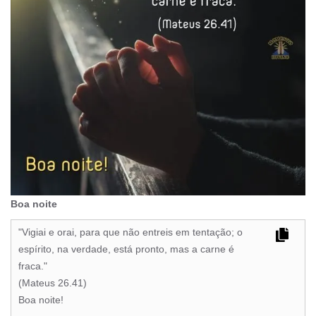
Boa noite
"Vigiai e orai, para que não entreis em tentação; o
espírito, na verdade, está pronto, mas a carne é
fraca."
(Mateus 26.41)
Boa noite!