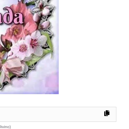
ivino
)