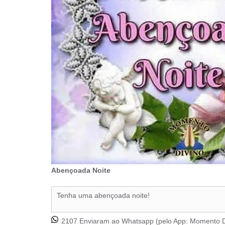
Abençoada Noite
Tenha uma abençoada noite!
2107 Enviaram ao Whatsapp (pelo App:
Momento D