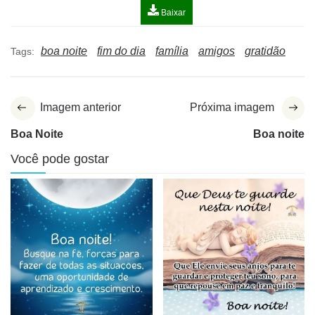
Baixar
boa noite
fim do dia
família
amigos
gratidão
Tags:
Imagem anterior
Próxima imagem
Boa Noite
Boa noite
Você pode gostar