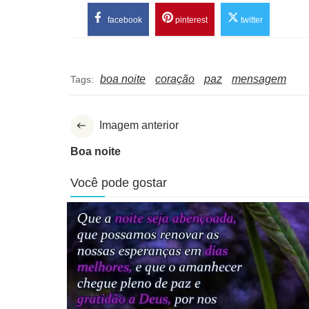
facebook
pinterest
twitter
boa noite
coração
paz
mensagem
Tags:
Imagem anterior
Boa noite
Você pode gostar