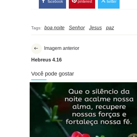
facebook
pinterest
twitter
boa noite
Senhor
Jesus
paz
Tags:
Imagem anterior
Hebreus 4.16
Você pode gostar