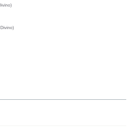
ivino
)
Divino
)