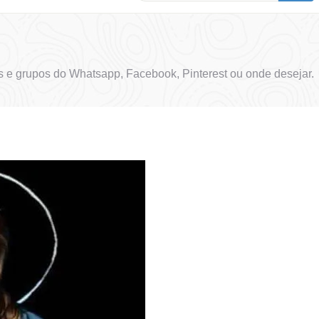
 e grupos do Whatsapp, Facebook, Pinterest ou onde desejar.