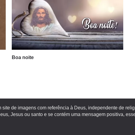
Boa noite
site de imagens com referência à Deus, independente de religiã
s, Jesus ou santo e se contém uma mensagem positiva, esse 