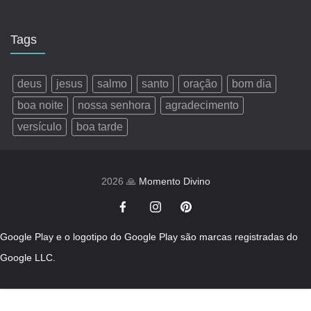
Tags
deus
jesus
salmo
santo
oração
bom dia
boa noite
nossa senhora
agradecimento
versículo
boa tarde
2026 🙏
Momento Divino
Google Play e o logotipo do Google Play são marcas registradas do
Google LLC.