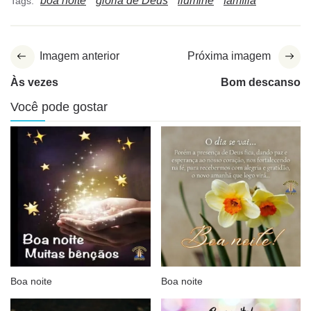
boa noite
glória de Deus
ilumine
família
Tags:
Imagem anterior
Próxima imagem
Às vezes
Bom descanso
Você pode gostar
Boa noite
Boa noite