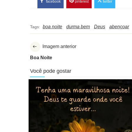
facebook
pinterest
twitter
boa noite
durma bem
Deus
abençoar
Tags:
Imagem anterior
Boa Noite
Você pode gostar