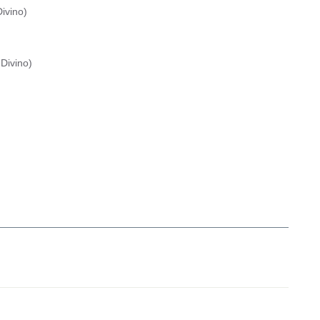
ivino
)
Divino
)