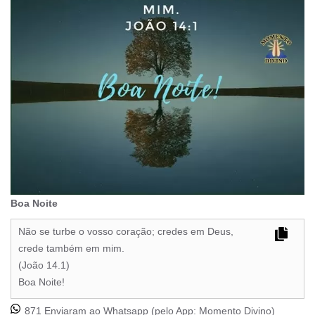
Boa Noite
Não se turbe o vosso coração; credes em Deus,
crede também em mim.
(João 14.1)
Boa Noite!
871 Enviaram ao Whatsapp (pelo App:
Momento Divino
)