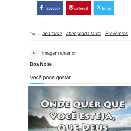
facebook
pinterest
twitter
boa tarde
abençoada tarde
Provérbios
Tags:
Imagem anterior
Boa Noite
Você pode gostar