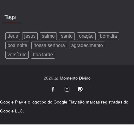
Tags
deus
jesus
salmo
santo
oração
bom dia
boa noite
nossa senhora
agradecimento
versículo
boa tarde
2026 🙏
Momento Divino
Google Play e o logotipo do Google Play são marcas registradas do
Google LLC.