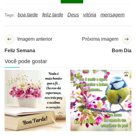
boa tarde
feliz tarde
Deus
vitória
mensagem
Tags:
Imagem anterior
Próxima imagem
Feliz Semana
Bom Dia
Você pode gostar