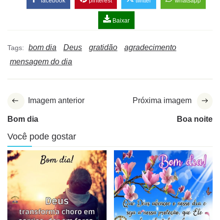
facebook
pinterest
twitter
whatsapp
Baixar
bom dia
Deus
gratidão
agradecimento
Tags:
mensagem do dia
Imagem anterior
Próxima imagem
Bom dia
Boa noite
Você pode gostar