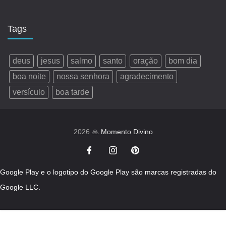
Tags
deus
jesus
salmo
santo
oração
bom dia
boa noite
nossa senhora
agradecimento
versículo
boa tarde
2026 🙏
Momento Divino
Google Play e o logotipo do Google Play são marcas registradas do
Google LLC.